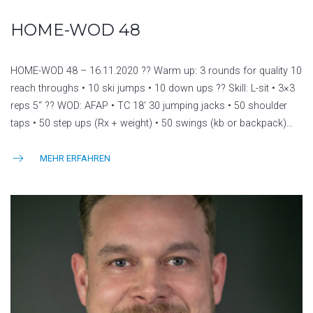
HOME-WOD 48
HOME-WOD 48 – 16.11.2020 ?? Warm up: 3 rounds for quality 10
reach throughs • 10 ski jumps • 10 down ups ?? Skill: L-sit • 3×3
reps 5“ ?? WOD: AFAP • TC 18’ 30 jumping jacks • 50 shoulder
taps • 50 step ups (Rx + weight) • 50 swings (kb or backpack)…
MEHR ERFAHREN