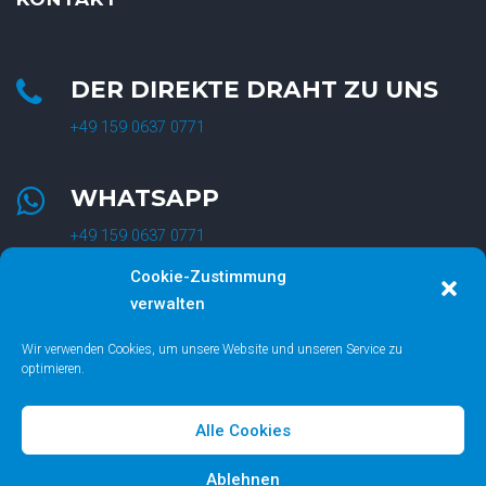
DER DIREKTE DRAHT ZU UNS
+49 159 0637 0771
WHATSAPP
+49 159 0637 0771
Cookie-Zustimmung
SCHREIB UNS
verwalten
info@kings-avenue-crossfit.de
Wir verwenden Cookies, um unsere Website und unseren Service zu
optimieren.
Alle Cookies
Ablehnen