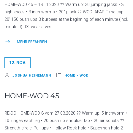
HOME-WOD 46 – 13.11.2020 ?? Warm up: 30 jumping jacks • 3
high knees • 3 inch worms • 30“ plank ?? WOD: AFAP Time cap:
20’ 150 push ups 3 burpees at the beginning of each minute (incl.
minute 0) RX: wear a vest
MEHR ERFAHREN
12. NOV.
JOSHUA HEINEMANN
HOME - WOD
HOME-WOD 45
RE-DO HOME-WOD 8 vom 27.03.2020 ?? Warm up: 5 inchworm •
10 lunges each leg • 20 push up shoulder tap • 30 air squats ??
Strength circle: Pull ups • Hollow Rock hold • Superman hold 2