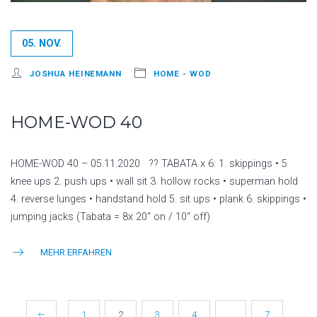
05. NOV.
JOSHUA HEINEMANN
HOME - WOD
HOME-WOD 40
HOME-WOD 40 – 05.11.2020 ?? TABATA x 6: 1. skippings • 5
knee ups 2. push ups • wall sit 3. hollow rocks • superman hold
4. reverse lunges • handstand hold 5. sit ups • plank 6. skippings •
jumping jacks (Tabata = 8x 20“ on / 10“ off)
MEHR ERFAHREN
BEITRAGSNAVIGATION
1
2
3
4
…
7