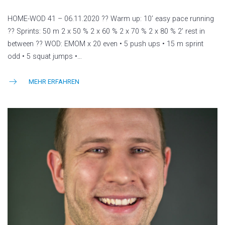
HOME-WOD 41 – 06.11.2020 ?? Warm up: 10’ easy pace running
?? Sprints: 50 m 2 x 50 % 2 x 60 % 2 x 70 % 2 x 80 % 2’ rest in
between ?? WOD: EMOM x 20 even • 5 push ups • 15 m sprint
odd • 5 squat jumps •…
MEHR ERFAHREN