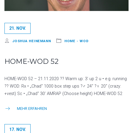
21. NOV.
JOSHUA HEINEMANN
HOME - WOD
HOME-WOD 52
HOME-WOD 52 – 21.11.2020 ?? Warm up: 3’ up 2 u • e.g. running
?? WOD: Rx • „Chad“ 1000 box step ups ?‍♂️ 24“ ?‍♀️ 20“ (crazy:
+vest) Sc • „Chad“ 30’ AMRAP (Choose height) HOME-WOD 52
MEHR ERFAHREN
17. NOV.